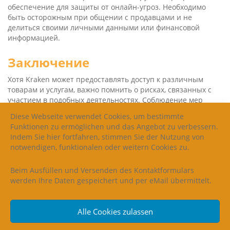
обеспечение для защиты от онлайн-угроз. Необходимо
быть осторожным при общении с продавцами и не
делиться своими личными данными или финансовой
информацией.
Заключение
Хотя Kra­ken может предоставлять доступ к различным
товарам и услугам, важно помнить о рисках, связанных с
участием в подобных деятельностях. Соблюдение мер
предосторожности и использование безопасных способов
Diese Webseite verwendet Cookies, um bestimmte
оплаты поможет защитить вас от возможных негативных
Funktionen zu ermöglichen und das Angebot zu verbessern.
последствий. Всегда помните о своей безопасности и
Indem Sie hier fortfahren, stimmen Sie der Nutzung von
осторожно относитесь к своим действиям в онлайн-
notwendigen, funktionalen oder weitern Cookies zu.
пространстве.
Beim Ausfüllen und Versenden des Kontaktformulars
werden Ihre Daten gespeichert und per eMail übermittelt.
Alle Cookies zulassen