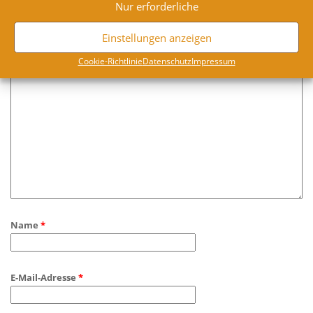
Nur erforderliche
Leave a Reply
Deine E-Mail-Adresse wird nicht veröffentlicht.
Erforderliche Felder sind mit
*
markiert
Einstellungen anzeigen
Coo­kie-Richt­li­nie
Daten­schutz
Impres­sum
Kommentar
*
Name
*
E-Mail-Adresse
*