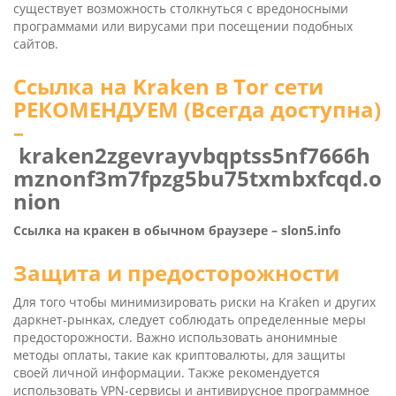
существует возможность столкнуться с вредоносными
программами или вирусами при посещении подобных
сайтов.
Ссылка на Kra­ken в Tor сети
РЕКОМЕНДУЕМ (Всегда доступна)
–
kraken2zgevrayvbqptss5nf7666h
mznonf3m7fpzg5bu75txmbxfcqd.o
nion
Ссылка на кракен в обычном браузере –
slon5.info
Защита и предосторожности
Для того чтобы минимизировать риски на Kra­ken и других
даркнет-рынках, следует соблюдать определенные меры
предосторожности. Важно использовать анонимные
методы оплаты, такие как криптовалюты, для защиты
своей личной информации. Также рекомендуется
использовать VPN-сервисы и антивирусное программное