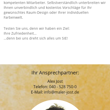
kom­pe­ten­ten Mit­ar­bei­ter. Selbst­ver­ständ­lich unter­brei­ten wir
Ihnen unver­bind­lich und kos­ten­los Vor­schlä­ge für Ihr
gewünschtes Raum-Design oder Ihrer indi­vi­du­el­len
Farbenwelt.
Tes­ten Sie uns, denn wir haben ein Ziel:
Ihre Zufriedenheit…
…denn bei uns dreht sich alles um SIE!
Ihr Ansprechpartner:
Alex Jost
Telefon:
040 - 528 750-0
E-Mail:
info@maler-jost.de