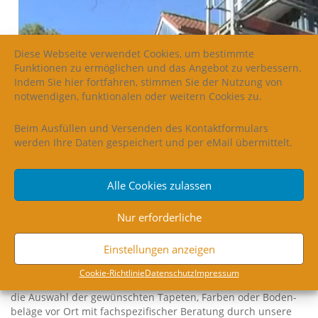
Diese Webseite verwendet Cookies, um bestimmte
Funktionen zu ermöglichen und das Angebot zu verbessern.
Indem Sie hier fortfahren, stimmen Sie der Nutzung von
notwendigen, funktionalen oder weitern Cookies zu.
Beim Ausfüllen und Versenden des Kontaktformulars
werden Ihre Daten gespeichert und per eMail übermittelt.
Alle Cookies zulassen
Nur erforderliche
Einstellungen anzeigen
Coo­kie-Richt­li­nie
Daten­schutz
Impres­sum
Unse­re Mus­ter­ka­ta­lo­ge und Farb­fä­cher ermög­li­chen Ihnen
die Aus­wahl der gewünschten Tape­ten, Far­ben oder Boden­
be­lä­ge vor Ort mit fach­spe­zi­fi­scher Bera­tung durch unse­re