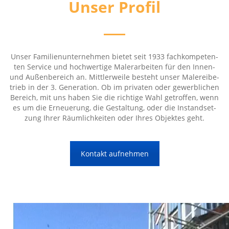
Unser Pro­fil
Unser Fami­li­en­un­ter­neh­men bie­tet seit 1933 fach­kom­pe­ten­
ten Ser­vice und hoch­wer­ti­ge Maler­ar­bei­ten für den Innen-
und Außen­be­reich an. Mitt­ler­wei­le besteht unser Male­rei­be­
trieb in der 3. Gene­ra­ti­on. Ob im pri­va­ten oder gewerb­li­chen
Bereich, mit uns haben Sie die rich­ti­ge Wahl getrof­fen, wenn
es um die Erneue­rung, die Gestal­tung, oder die Instand­set­
zung Ihrer Räum­lich­kei­ten oder Ihres Objek­tes geht.
Kon­takt aufnehmen