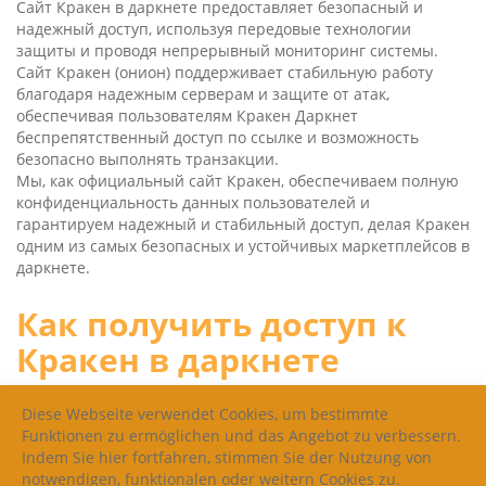
Сайт Кракен в даркнете предоставляет безопасный и
надежный доступ, используя передовые технологии
защиты и проводя непрерывный мониторинг системы.
Сайт Кракен (онион) поддерживает стабильную работу
благодаря надежным серверам и защите от атак,
обеспечивая пользователям Кракен Даркнет
беспрепятственный доступ по ссылке и возможность
безопасно выполнять транзакции.
Мы, как официальный сайт Кракен, обеспечиваем полную
конфиденциальность данных пользователей и
гарантируем надежный и стабильный доступ, делая Кракен
одним из самых безопасных и устойчивых маркетплейсов в
даркнете.
Как получить доступ к
Кракен в даркнете
Используйте VPN и Tor для безопасного доступа,
Diese Webseite verwendet Cookies, um bestimmte
инструкция
Funktionen zu ermöglichen und das Angebot zu verbessern.
Indem Sie hier fortfahren, stimmen Sie der Nutzung von
VPN приложение для входа
notwendigen, funktionalen oder weitern Cookies zu.