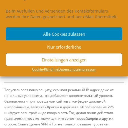
Для компьютера:
Beim Ausfüllen und Versenden des Kontaktformulars
werden Ihre Daten gespeichert und per eMail übermittelt.
Скачать
RISEUP VPN
Установить. Запустить программу и подождать, пока
настроится соединение.
Alle Cookies zulassen
Nur erforderliche
Для мобильных устройств:
Einstellungen anzeigen
Скачать VPN —
IPHONE
|
ANDROID
После окончания установки, запустить приложение и
Coo­kie-Richt­li­nie
Daten­schutz
Impres­sum
установить соединение.
Tor усиливает вашу защиту, скрывая реальный IP-адрес даже от
начальных узлов сети, что добавляет дополнительный уровень
безопасности при посещении сайтов с конфиденциальной
информацией, таких как Кракен в даркнете. Использование VPN
шифрует весь трафик до входа в сеть Tor, делая ваши действия
практически незаметными для интернет-провайдеров и других
сторон. Совмещение VPN и Tor не только повышает уровень