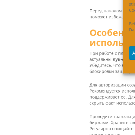
st
Coo
Перед началом работ
поможет избежать ош
Be
Особенно
Da
использо
A
При работе с платфо
актуальны
лук-ссыл
Убедитесь, что ваш б
блокировки защищенн
Для авторизации созд
Рекомендуется испол
поддерживает ее. Д
скрыть факт использо
Проводите транзакци
биржами. Храните св
Регулярно очищайте 
утечку данных.