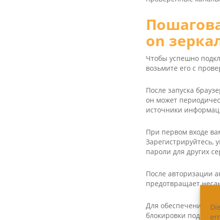
Пошагова
on зерка
Чтобы успешно подклю
возьмите его с прове
После запуска браузе
он может периодичес
источники информац
При первом входе ва
Зарегистрируйтесь, 
пароли для других се
После авторизации а
предотвращает несан
Для обеспечения ста
Di
блокировки подключ
er