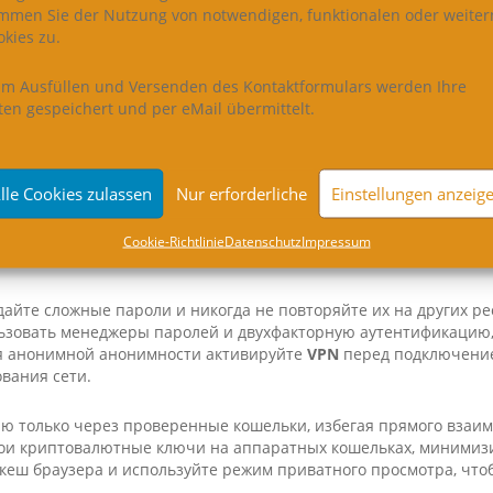
immen Sie der Nutzung von notwendigen, funktionalen oder weiter
kies zu.
ы ознакомьтесь с правилами платформы и рекомендациями по 
ибок и снизить риски потери данных.
im Ausfüllen und Versenden des Kontaktformulars werden Ihre
сти безопасности при
ten gespeichert und per eMail übermittelt.
вании Kra­ken Market
lle Cookies zulassen
Nur erforderliche
Einstellungen anzeig
рмой через
Tor-сети
важно учитывать ряд важных мер для защи
ки
, проверенные через проверенные источники, чтобы избежа
раузер настроен на защиту: отключите Java­Script и включите No
Coo­kie-Richt­li­nie
Daten­schutz
Impres­sum
ого опасного контента.
айте сложные пароли и никогда не повторяйте их на других ре
ьзовать менеджеры паролей и двухфакторную аутентификацию,
ля анонимной анонимности активируйте
VPN
перед подключени
вания сети.
ю только через проверенные кошельки, избегая прямого взаим
ои криптовалютные ключи на аппаратных кошельках, минимизир
кеш браузера и используйте режим приватного просмотра, что