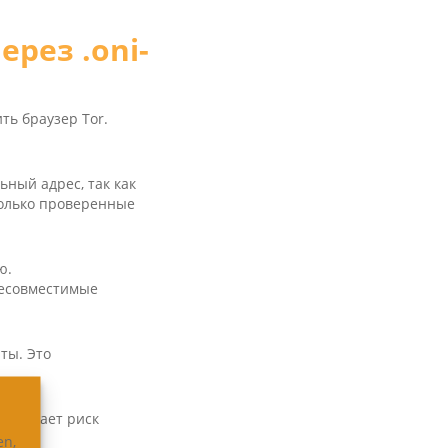
рез .oni­
ть браузер Tor.
ьный адрес, так как
только проверенные
ю.
Несовместимые
ты. Это
 снижает риск
en,