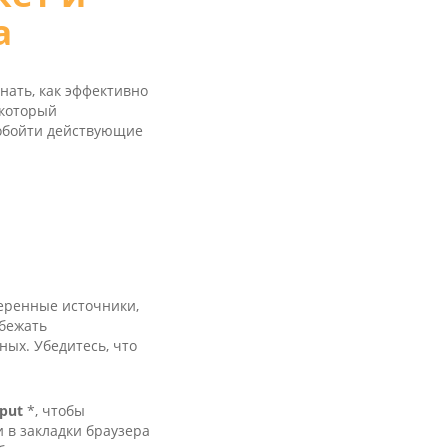
а
нать, как эффективно
 который
 обойти действующие
еренные источники,
збежать
ых. Убедитесь, что
nput
*, чтобы
 в закладки браузера