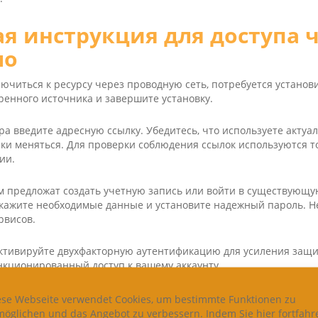
я инструкция для доступа че
ло
читься к ресурсу через проводную сеть, потребуется установи
ренного источника и завершите установку.
ра введите адресную ссылку. Убедитесь, что используете актуал
ки меняться. Для проверки соблюдения ссылок используются 
ии.
м предложат создать учетную запись или войти в существующу
укажите необходимые данные и установите надежный пароль. 
рвисов.
ктивируйте двухфакторную аутентификацию для усиления защи
кционированный доступ к вашему аккаунту.
бильного соединения используйте VPN или прокси-серверы. Это
ese Webseite verwendet Cookies, um bestimmte Funktionen zu
ения и повышает анонимность.
möglichen und das Angebot zu verbessern. Indem Sie hier fortfahr