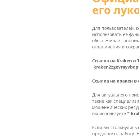
его лук
Для пользователей, к
использовать ее фун
обеспечивает аноним
ограничения и сохра
Ссылка на Kra­ken в
kraken2zgevrayvbqp
Ссылка на кракен в
Для актуального пои
такие как специализ
мошеннических ресур
вы используете *
kra
Если вы столкнулись 
продолжить работу. 