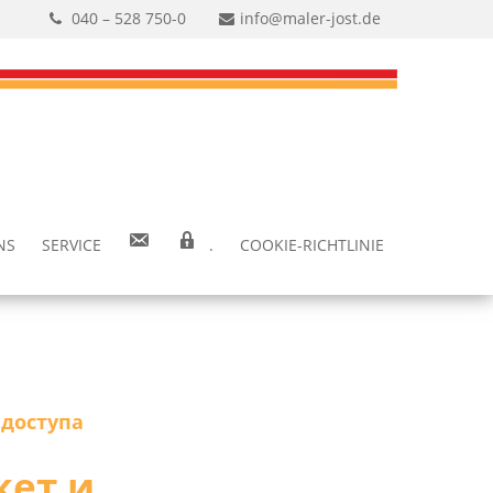
040 – 528 750-0
info@maler-jost.de
NS
SER­VICE
.
COO­KIE-RICH­T­­LI­­NIE
 доступа
кет и