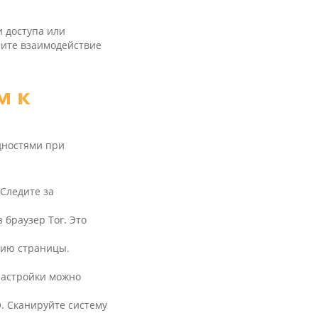
 доступа или
тите взаимодействие
м к
удностями при
 Следите за
 браузер Tor. Это
цию страницы.
Настройки можно
. Сканируйте систему