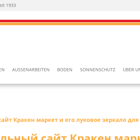
eit 1933
TEN
AUSSEN­AR­BEI­TEN
BODEN
SON­NEN­SCHUTZ
ÜBER U
йт Кракен маркет и его луковое зеркало для
ьный сайт Кракен мар