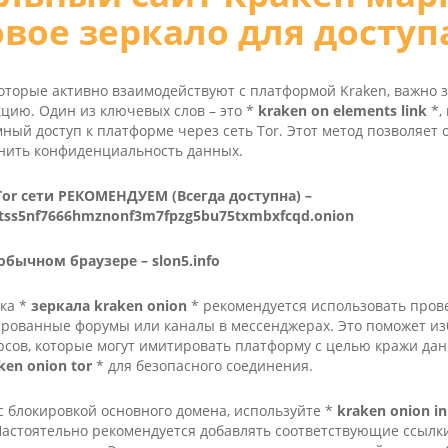
овое зеркало для доступ
оторые активно взаимодействуют с платформой Kra­ken, важно з
кцию. Один из ключевых слов – это *
kra­ken on ele­ments link
*,
ный доступ к платформе через сеть Tor. Этот метод позволяет
нить конфиденциальность данных.
 Tor сети РЕКОМЕНДУЕМ (Всегда доступна) –
tss5nf7666hmznonf3m7fpzg5bu75txmbxfcqd.onion
 обычном браузере –
slon5.info
ска *
зеркала kra­ken oni­on
* рекомендуется использовать пров
ированные форумы или каналы в мессенджерах. Это поможет и
сов, которые могут имитировать платформу с целью кражи данн
­ken oni­on tor
* для безопасного соединения.
с блокировкой основного домена, используйте *
kra­ken oni­on i
Настоятельно рекомендуется добавлять соответствующие ссылки