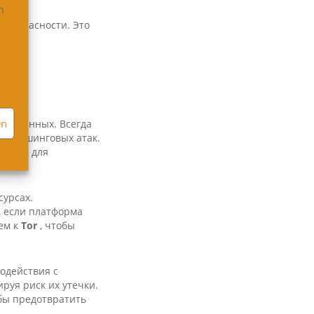
n
безопасности. Это
en
ты данных. Всегда
ть фишинговых атак.
Script для
сурсах.
 если платформа
ем к
Tor
, чтобы
одействия с
уя риск их утечки.
бы предотвратить