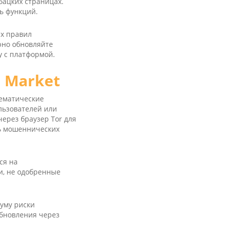
бацких страницах.
ть функций.
ых правил
рно обновляйте
у с платформой.
 Market
тематические
льзователей или
через браузер Tor для
ть мошеннических
ся на
и, не одобренные
муму риски
обновления через