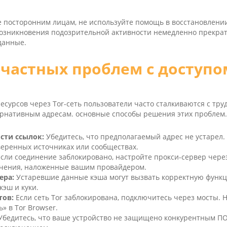
е посторонним лицам, не используйте помощь в восстановлении
возникновения подозрительной активности немедленно прекра
данные.
частных проблем с доступо
м
есурсов через Tor-сеть пользователи часто сталкиваются с тр
рнативным адресам. основные способы решения этих проблем.
сти ссылок:
Убедитесь, что предполагаемый адрес не устарел.
еренных источниках или сообществах.
сли соединение заблокировано, настройте прокси-сервер через
ичения, наложенные вашим провайдером.
ера:
Устаревшие данные кэша могут вызвать корректную функ
кэш и куки.
тов:
Если сеть Tor заблокирована, подключитесь через мосты. 
» в Tor Browser.
бедитесь, что ваше устройство не защищено конкурентным ПО