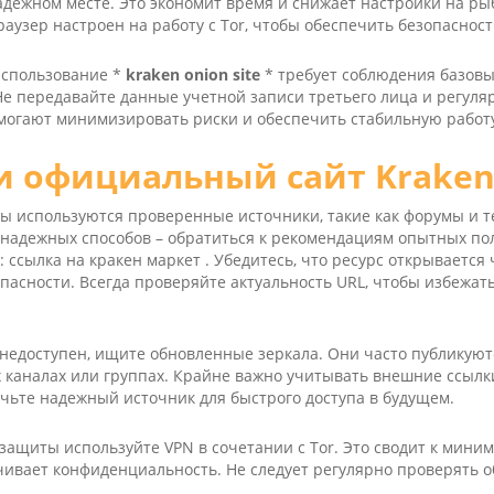
надежном месте. Это экономит время и снижает настройки на ры
раузер настроен на работу с Tor, чтобы обеспечить безопаснос
использование *
kra­ken oni­on site
* требует соблюдения базов
Не передавайте данные учетной записи третьего лица и регуля
могают минимизировать риски и обеспечить стабильную работ
и официальный сайт Kra­ken
ы используются проверенные источники, такие как форумы и 
 надежных способов – обратиться к рекомендациям опытных по
: ссылка на кракен маркет . Убедитесь, что ресурс открывается 
пасности. Всегда проверяйте актуальность URL, чтобы избежа
 недоступен, ищите обновленные зеркала. Они часто публикуют
каналах или группах. Крайне важно учитывать внешние ссылк
чьте надежный источник для быстрого доступа в будущем.
защиты используйте VPN в сочетании с Tor. Это сводит к мини
чивает конфиденциальность. Не следует регулярно проверять 
.