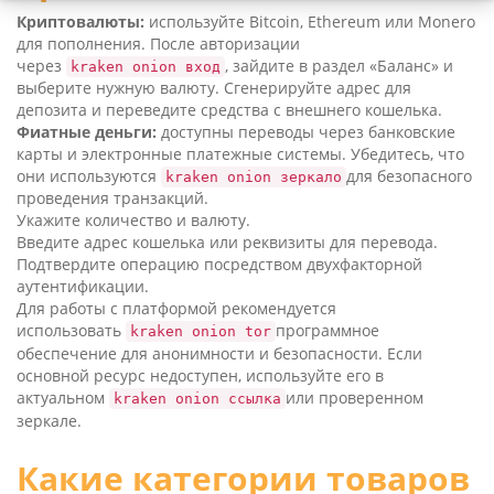
Криптовалюты:
используйте Bit­co­in, Ethe­re­um или Mone­ro
для пополнения. После авторизации
через
, зайдите в раздел «Баланс» и
kraken onion вход
выберите нужную валюту. Сгенерируйте адрес для
депозита и переведите средства с внешнего кошелька.
Фиатные деньги:
доступны переводы через банковские
карты и электронные платежные системы. Убедитесь, что
они используются
для безопасного
kraken onion зеркало
проведения транзакций.
Укажите количество и валюту.
Введите адрес кошелька или реквизиты для перевода.
Подтвердите операцию посредством двухфакторной
аутентификации.
Для работы с платформой рекомендуется
использовать
программное
kraken onion tor
обеспечение для анонимности и безопасности. Если
основной ресурс недоступен, используйте его в
актуальном
или проверенном
kraken onion ссылка
зеркале.
Какие категории товаров