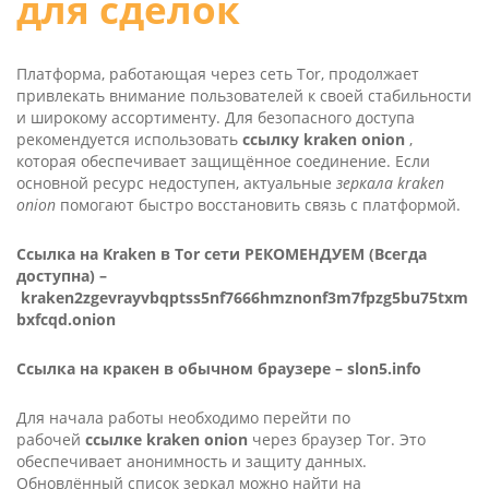
для сделок
Платформа, работающая через сеть Tor, продолжает
привлекать внимание пользователей к своей стабильности
и широкому ассортименту. Для безопасного доступа
рекомендуется использовать
ссылку kra­ken oni­on
,
которая обеспечивает защищённое соединение. Если
основной ресурс недоступен, актуальные
зеркала kra­ken
oni­on
помогают быстро восстановить связь с платформой.
Ссылка на Kra­ken в Tor сети РЕКОМЕНДУЕМ (Всегда
доступна) –
kraken2zgevrayvbqptss5nf7666hmznonf3m7fpzg5bu75txm
bxfcqd.onion
Ссылка на кракен в обычном браузере –
slon5.info
Для начала работы необходимо перейти по
рабочей
ссылке kra­ken oni­on
через браузер Tor. Это
обеспечивает анонимность и защиту данных.
Обновлённый список зеркал можно найти на