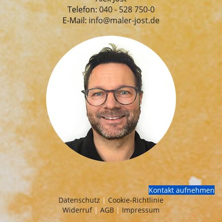
Telefon:
040 - 528 750-0
E-Mail:
info@maler-jost.de
Kontakt aufnehmen
Datenschutz
|
Cookie-Richtlinie
Widerruf
|
AGB
|
Impressum