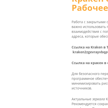
Рабочее
Работа с закрытыми 
важно использовать
взаимодействия с по
адреса, которые обе
Ссылка на Kra­ken в
kraken2zgevrayvbqp
Ссылка на кракен в
Для безопасного пер
программное обеспеч
минимизировать риск
источников.
Актуальные
зеркала
K
Рекомендуется сохра