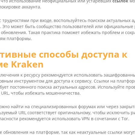
 что использование неофициальных или устаревших
ссылок
мо
локировке аккаунта.
с трудностями при входе, воспользуйтесь поиском актуальных 
 Это может быть сообщество пользователей или официальные 
 обновления. Такая практика поможет избежать проблем и сохр
ям платформы.
тивные способы доступа к
е Kraken
ключения к ресурсу рекомендуется использовать зашифрованны
новным инструментом для доступа к сервису. Ссылки на платфор
ебует постоянного поиска актуальных адресов. Используйте пр
 URL, чтобы избежать мошенничества.
ожно найти на специализированных форумах или через закрыт
льзуемый URL соответствует оригинальному, чтобы исключить р
асности рекомендуется использовать VPN в сочетании с Tor.
е обновления на платформе, так как неактуальные ссылки могу