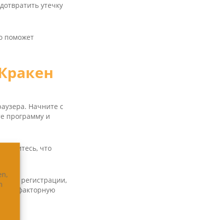
дотвратить утечку
о поможет
 Кракен
раузера. Начните с
те программу и
 Убедитесь, что
.
en,
нопку регистрации,
n
и двухфакторную