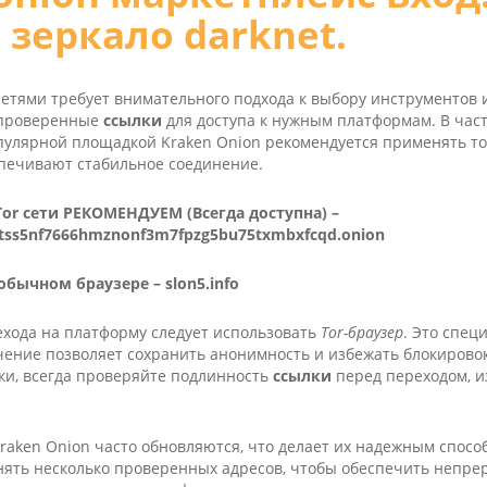
 зеркало darknet.
сетями требует внимательного подхода к выбору инструментов 
 проверенные
ссылки
для доступа к нужным платформам. В част
пулярной площадкой Kra­ken Oni­on рекомендуется применять т
спечивают стабильное соединение.
 Tor сети РЕКОМЕНДУЕМ (Всегда доступна) –
tss5nf7666hmznonf3m7fpzg5bu75txmbxfcqd.onion
 обычном браузере –
slon5.info
ехода на платформу следует использовать
Tor-браузер
. Это спе
ение позволяет сохранить анонимность и избежать блокирово
и, всегда проверяйте подлинность
ссылки
перед переходом, и
ra­ken Oni­on часто обновляются, что делает их надежным спосо
нять несколько проверенных адресов, чтобы обеспечить непре