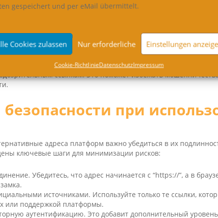
ойдите в систему, используя свои учетные данные. Проверьте 
ten gespeichert und per eMail übermittelt.
обы избежать блокировки аккаунта из-за множества неудачных п
нимности не используйте личные данные при создании профил
имальной безопасности в настройках Tor Browser.
lle Cookies zulassen
Nur erforderliche
Einstellungen anzeig
рмой соблюдайте осторожность: проверяйте репутацию продав
Coo­kie-Richt­li­nie
Daten­schutz
Impres­sum
подозрительным ссылкам. Это поможет избежать мошенничеств
ти.
 безопасности при использ
тернативные адреса платформ важно убедиться в их подлиннос
дены ключевые шаги для минимизации рисков:
инение. Убедитесь, что адрес начинается с “https://”, а в брау
замка.
ициальными источниками. Используйте только те ссылки, кото
х или поддержкой платформы.
торную аутентификацию. Это добавит дополнительный уровен