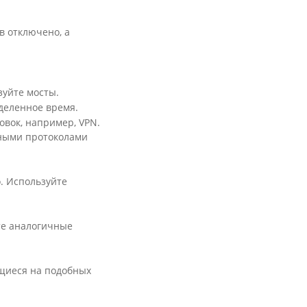
в отключено, а
зуйте мосты.
деленное время.
вок, например, VPN.
нными протоколами
о. Используйте
те аналогичные
щиеся на подобных