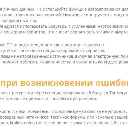
я личных данных. Не используйте функцию автозаполнения для
вание сторонних расширений. Некоторые инструменты могут 
 вредоносный код.
ендуется использовать браузеры с усиленными настройками 
а трекеров и скриптов. Это снизит вероятность утечки информ
ное ПО перед посещением альтернативных адресов.
на утечки с помощью специализированных сервисов.
ылкам из непроверенных источников, включая электронную поч
 поможет избежать мошенничества и сохранить конфиденциал
при возникновении ошибок
ния с ресурсами через специализированный браузер Tor могу
рим основные причины и способы их устранения.
ность ссылки. Убедитесь, что используемая ссылка не устарела.
проверенных источников, таких как форумы или каналы в заши
, kra­ken oni­on tor kra­ken oni­on ссылка kra­ken oni­on сайт kra­k