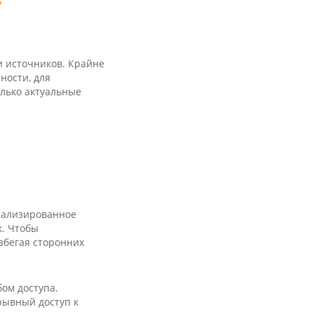
и источников. Крайне
ности, для
олько актуальные
циализированное
к. Чтобы
збегая сторонних
бом доступа.
рывный доступ к