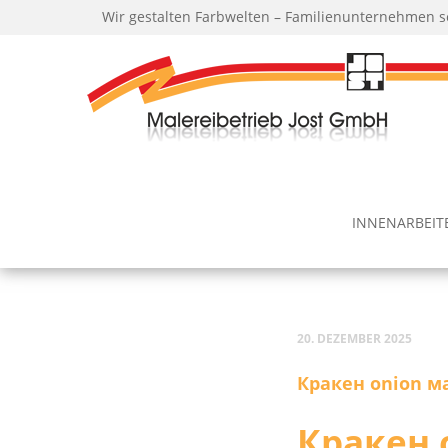
Wir gestalten Farbwelten – Familienunternehmen s
INNEN­AR­BEI­
20. DEZEMBER 2025
Кракен oni­on м
Кракен 