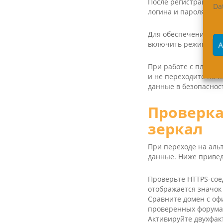
После регистрации в
Da
логина и пароля, чт
Для обеспечения ано
включить режим макс
A
При работе с платфо
и не переходите по 
данные в безопаснос
Проверка
зеркал
При переходе на аль
данные. Ниже приве
Проверьте HTTPS-соед
отображается значок 
Сравните домен с оф
проверенных форума
Активируйте двухфак