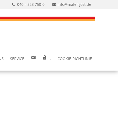
040 – 528 750-0
info@maler-jost.de
NS
SER­VICE
.
COO­KIE-RICH­T­­LI­­NIE
.