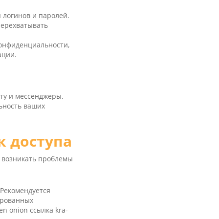
 логинов и паролей.
перехватывать
конфиденциальности,
ации.
ту и мессенджеры.
ьность ваших
 доступа
т возникать проблемы
 Рекомендуется
фрованных
en oni­on ссылка kra­