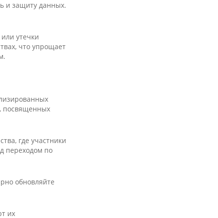
ь и защиту данных.
 или утечки
твах, что упрощает
м.
ализированных
х, посвященных
тва, где участники
ед переходом по
ярно обновляйте
т их