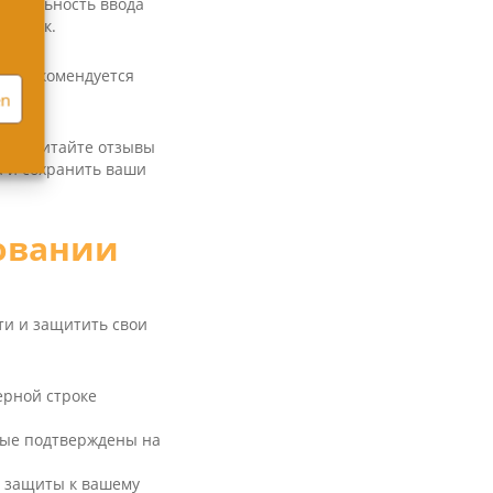
правильность ввода
опыток.
я. Рекомендуется
en
цов, читайте отзывы
а и сохранить ваши
овании
ти и защитить свои
зерной строке
рые подтверждены на
ь защиты к вашему