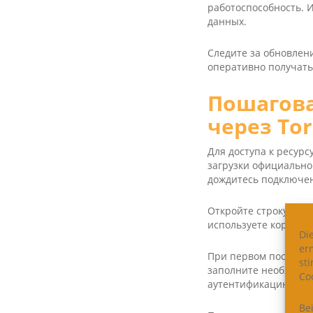
работоспособность. 
данных.
Следите за обновлен
оперативно получать
Пошагова
через Tor
Для доступа к ресурс
загрузки официальной
дождитесь подключен
Откройте строку брауз
используете коррект
Di
er
При первом посещени
st
заполните необходим
Coo
аутентификацию для
Be