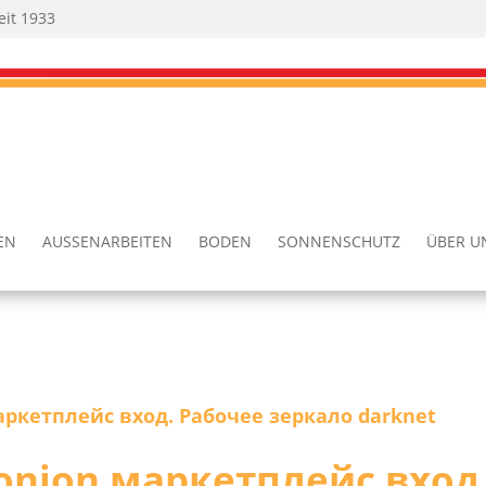
eit 1933
TEN
AUSSEN­AR­BEI­TEN
BODEN
SON­NEN­SCHUTZ
ÜBER U
аркетплейс вход. Рабочее зеркало darknet
oni­on маркетплейс вход