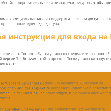
Избегайте подозрительных или незнакомых ресурсов, чтобы пре
иями в официальных каналах поддержки, если они доступны. Эт
 проверенные адреса для доступа.
я инструкция для входа на
у через сеть Tor потребуется установка специализированного б
 версии Tor Brow­ser с сайта проекта. После установки запусти
ия к сети.
ера и введите адрес: kra­ken mar­ket­place официальный ресурс.
ную ссылку, чтобы избежать перехода на фишинговые страницы
ese Webseite verwendet Cookies, um bestimmte Funktionen zu
möglichen und das Angebot zu verbessern. Indem Sie hier fortfahr
и рекомендуется создать учетную запись. Для этого нажмите к
immen Sie der Nutzung von notwendigen, funktionalen oder weiter
ые поля и подтвердите данные. Используйте сложный пароль 
kies zu.
 повышения безопасности.
im Ausfüllen und Versenden des Kontaktformulars werden Ihre