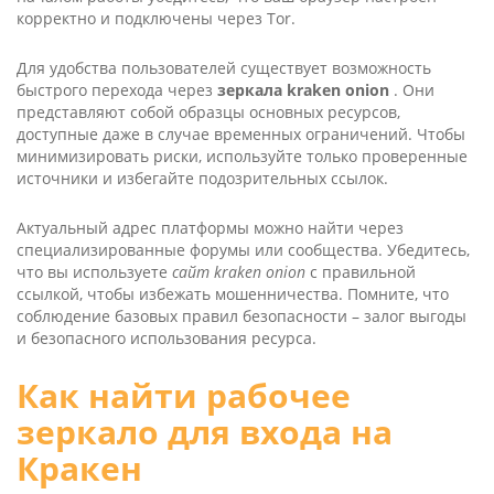
корректно и подключены через Tor.
Для удобства пользователей существует возможность
быстрого перехода через
зеркала kra­ken oni­on
. Они
представляют собой образцы основных ресурсов,
доступные даже в случае временных ограничений. Чтобы
минимизировать риски, используйте только проверенные
источники и избегайте подозрительных ссылок.
Актуальный адрес платформы можно найти через
специализированные форумы или сообщества. Убедитесь,
что вы используете
сайт kra­ken oni­on
с правильной
ссылкой, чтобы избежать мошенничества. Помните, что
соблюдение базовых правил безопасности – залог выгоды
и безопасного использования ресурса.
Как найти рабочее
зеркало для входа на
Кракен