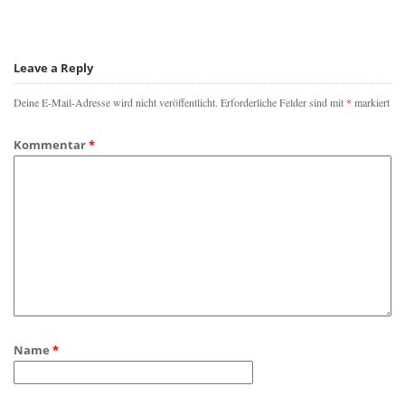
Leave a Reply
Deine E-Mail-Adresse wird nicht veröffentlicht.
Erforderliche Felder sind mit
*
markiert
Kommentar
*
Name
*