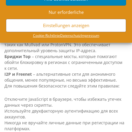
Вот несколько конкретных решений:
Nur erforderliche
Tor Brow­ser
– основной инструмент для доступа к скрытым
ресурсам. Он шифрует трафик и переадресует его через
Einstellungen anzeigen
цепочку узлов, что делает отслеживание практически
невозможным.
Coo­kie-Richt­li­nie
Daten­schutz
Impres­sum
VPN
– выбирайте надежных провайдеров без регистрации,
таких как Mull­vad или Pro­tonVPN. Это обеспечивает
дополнительный уровень защиты IP-адреса.
Бриджи Тор
– специальные мосты, которые помогают
обойти блокировку в регионах с ограниченным доступом
к сети.
I2P и Free­net
– альтернативные сети для анонимного
общения, менее популярные, но весьма эффективные.
Для повышения безопасности следуйте этим правилам:
Отключите Java­Script в браузере, чтобы избежать утечек
данных через скрипты.
Используйте двухфакторную аутентификацию для всех
аккаунтов.
Никогда не вручайте личные данные при регистрации на
платформах.