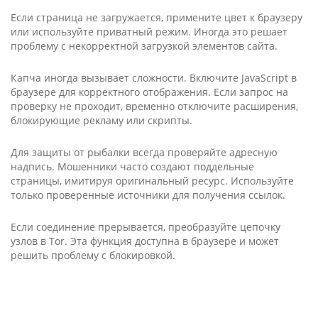
Если страница не загружается, примените цвет к браузеру
или используйте приватный режим. Иногда это решает
проблему с некорректной загрузкой элементов сайта.
Капча иногда вызывает сложности. Включите Java­Script в
браузере для корректного отображения. Если запрос на
проверку не проходит, временно отключите расширения,
блокирующие рекламу или скрипты.
Для защиты от рыбалки всегда проверяйте адресную
надпись. Мошенники часто создают поддельные
страницы, имитируя оригинальный ресурс. Используйте
только проверенные источники для получения ссылок.
Если соединение прерывается, преобразуйте цепочку
узлов в Tor. Эта функция доступна в браузере и может
решить проблему с блокировкой.