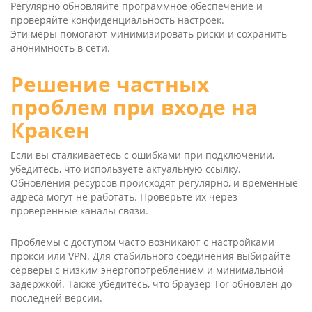
Регулярно обновляйте программное обеспечение и
проверяйте конфиденциальность настроек.
Эти меры помогают минимизировать риски и сохранить
анонимность в сети.
Решение частных
проблем при входе на
Кракен
Если вы сталкиваетесь с ошибками при подключении,
убедитесь, что используете актуальную ссылку.
Обновления ресурсов происходят регулярно, и временные
адреса могут не работать. Проверьте их через
проверенные каналы связи.
Проблемы с доступом часто возникают с настройками
прокси или VPN. Для стабильного соединения выбирайте
серверы с низким энергопотреблением и минимальной
задержкой. Также убедитесь, что браузер Tor обновлен до
последней версии.