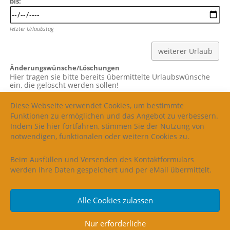
bis:
letz­ter Urlaubstag
weiterer Urlaub
Änderungswünsche/Löschungen
Hier tra­gen sie bit­te bereits über­mit­tel­te Urlaubs­wün­sche
ein, die gelöscht wer­den sollen!
Diese Webseite verwendet Cookies, um bestimmte
Funktionen zu ermöglichen und das Angebot zu verbessern.
ers­ter Urlaubstag
Indem Sie hier fortfahren, stimmen Sie der Nutzung von
notwendigen, funktionalen oder weitern Cookies zu.
letz­ter Urlaubstag
Beim Ausfüllen und Versenden des Kontaktformulars
werden Ihre Daten gespeichert und per eMail übermittelt.
weitere Änderungen
Alle Cookies zulassen
Nur erforderliche