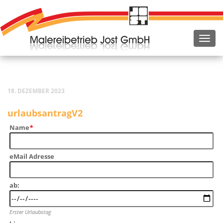
18. DEZEMBER 2023
urlaubsantragV2
Name
*
eMail Adres­se
ab:
Ers­ter Urlaubstag