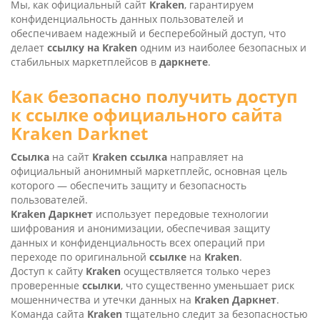
Мы, как официальный сайт
Kra­ken
, гарантируем
конфиденциальность данных пользователей и
обеспечиваем надежный и бесперебойный доступ, что
делает
ссылку на Kra­ken
одним из наиболее безопасных и
стабильных маркетплейсов в
даркнете
.
Как безопасно получить доступ
к
ссылке
официального сайта
Kra­ken Darknet
Ссылка
на сайт
Kra­ken ссылка
направляет на
официальный анонимный маркетплейс, основная цель
которого — обеспечить защиту и безопасность
пользователей.
Kra­ken Даркнет
использует передовые технологии
шифрования и анонимизации, обеспечивая защиту
данных и конфиденциальность всех операций при
переходе по оригинальной
ссылке
на
Kra­ken
.
Доступ к сайту
Kra­ken
осуществляется только через
проверенные
ссылки
, что существенно уменьшает риск
мошенничества и утечки данных на
Kra­ken Даркнет
.
Команда сайта
Kra­ken
тщательно следит за безопасностью