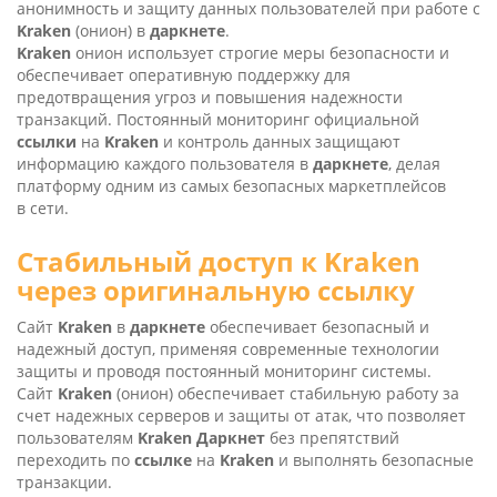
анонимность и защиту данных пользователей при работе с
Kra­ken
(онион) в
даркнете
.
Kra­ken
онион использует строгие меры безопасности и
обеспечивает оперативную поддержку для
предотвращения угроз и повышения надежности
транзакций. Постоянный мониторинг официальной
ссылки
на
Kra­ken
и контроль данных защищают
информацию каждого пользователя в
даркнете
, делая
платформу одним из самых безопасных маркетплейсов
в сети.
Стабильный доступ к
Kra­ken
через оригинальную
ссылку
Сайт
Kra­ken
в
даркнете
обеспечивает безопасный и
надежный доступ, применяя современные технологии
защиты и проводя постоянный мониторинг системы.
Сайт
Kra­ken
(онион) обеспечивает стабильную работу за
счет надежных серверов и защиты от атак, что позволяет
пользователям
Kra­ken Даркнет
без препятствий
переходить по
ссылке
на
Kra­ken
и выполнять безопасные
транзакции.