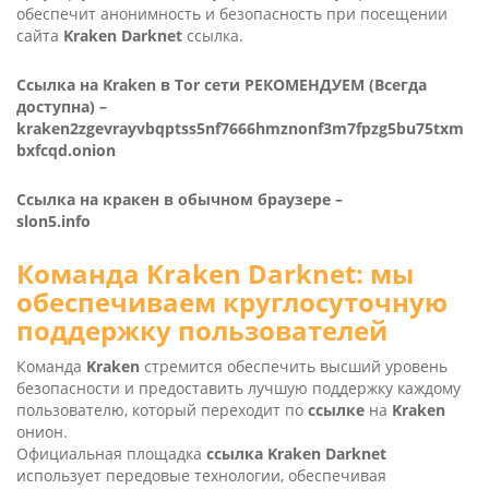
обеспечит анонимность и безопасность при посещении
сайта
Kra­ken Dark­net
ссылка.
Ссылка на Kra­ken в Tor сети РЕКОМЕНДУЕМ (Всегда
доступна) –
kraken2zgevrayvbqptss5nf7666hmznonf3m7fpzg5bu75txm
bxfcqd.onion
Ссылка на кракен в обычном браузере –
slon5.info
Команда
Kra­ken Dark­net
: мы
обеспечиваем круглосуточную
поддержку пользователей
Команда
Kra­ken
стремится обеспечить высший уровень
безопасности и предоставить лучшую поддержку каждому
пользователю, который переходит по
ссылке
на
Kra­ken
онион.
Официальная площадка
ссылка Kra­ken Dark­net
использует передовые технологии, обеспечивая