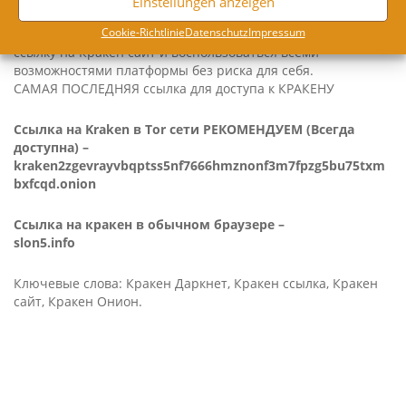
Einstellungen anzeigen
Coo­kie-Richt­li­nie
Daten­schutz
Impres­sum
Следуя нашим инструкциям, вы сможете найти рабочую
ссылку на Кракен сайт и воспользоваться всеми
возможностями платформы без риска для себя.
САМАЯ ПОСЛЕДНЯЯ ссылка для доступа к КРАКЕНУ
Ссылка на Kra­ken в Tor сети РЕКОМЕНДУЕМ (Всегда
доступна) –
kraken2zgevrayvbqptss5nf7666hmznonf3m7fpzg5bu75txm
bxfcqd.onion
Ссылка на кракен в обычном браузере –
slon5.info
Ключевые слова: Кракен Даркнет, Кракен ссылка, Кракен
сайт, Кракен Онион.