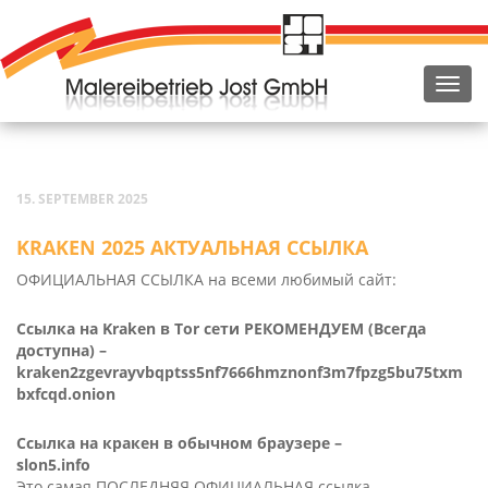
15. SEPTEMBER 2025
KRAKEN 2025 АКТУАЛЬНАЯ ССЫЛКА
ОФИЦИАЛЬНАЯ ССЫЛКА на всеми любимый сайт:
Ссылка на Kra­ken в Tor сети РЕКОМЕНДУЕМ (Всегда
доступна) –
kraken2zgevrayvbqptss5nf7666hmznonf3m7fpzg5bu75txm
bxfcqd.onion
Ссылка на кракен в обычном браузере –
slon5.info
Это самая ПОСЛЕДНЯЯ ОФИЦИАЛЬНАЯ ссылка.