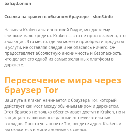
bxfcqd.onion
Ссылка на кракен в обычном браузере –
slon5.info
Называя Kra­ken альтернативой Гидре, мы даем ему
слишком мало кредита. Kra­ken — это не просто замена, это
эволюция. Это место, где вы можете приобрести продукты
и услуги, не оставляя следов и не опасаясь ничего. Он
предоставляет абсолютную анонимность и безопасность,
что делает его одной из самых желанных платформ в
даркнете.
Пересечение мира через
браузер Tor
Ваш путь в Kra­ken начинается с браузера Tor, который
действует как мост между обычным миром и даркнетом.
Этот браузер не только обеспечивает доступ к Kra­ken, но и
защищает ваши личные данные от нежелательных
взглядов. Просто установите Tor, введите адрес Kra­ken, и
вы окажетесь в мире анонимных сделок.