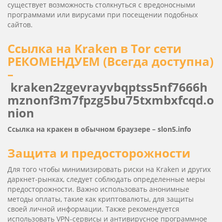
существует возможность столкнуться с вредоносными
программами или вирусами при посещении подобных
сайтов.
Ссылка на Kra­ken в Tor сети
РЕКОМЕНДУЕМ (Всегда доступна)
–
kraken2zgevrayvbqptss5nf7666h
mznonf3m7fpzg5bu75txmbxfcqd.o
nion
Ссылка на кракен в обычном браузере –
slon5.info
Защита и предосторожности
Для того чтобы минимизировать риски на Kra­ken и других
даркнет-рынках, следует соблюдать определенные меры
предосторожности. Важно использовать анонимные
методы оплаты, такие как криптовалюты, для защиты
своей личной информации. Также рекомендуется
использовать VPN-сервисы и антивирусное программное