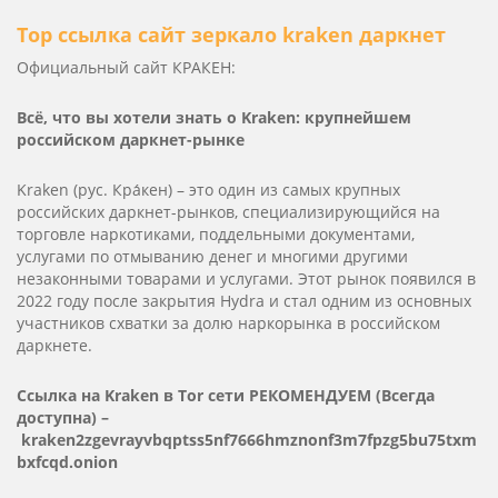
Тор ссылка сайт зеркало kra­ken даркнет
Официальный сайт КРАКЕН:
Всё, что вы хотели знать о Kra­ken: крупнейшем
российском даркнет-рынке
Kra­ken (рус. Кра́кен) – это один из самых крупных
российских даркнет-рынков, специализирующийся на
торговле наркотиками, поддельными документами,
услугами по отмыванию денег и многими другими
незаконными товарами и услугами. Этот рынок появился в
2022 году после закрытия Hydra и стал одним из основных
участников схватки за долю наркорынка в российском
даркнете.
Ссылка на Kra­ken в Tor сети РЕКОМЕНДУЕМ (Всегда
доступна) –
kraken2zgevrayvbqptss5nf7666hmznonf3m7fpzg5bu75txm
bxfcqd.onion