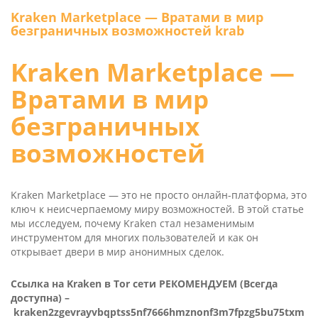
Kra­ken Mar­ket­place — Вратами в мир
безграничных возможностей krab
Kra­ken Mar­ket­place —
Вратами в мир
безграничных
возможностей
Kra­ken Mar­ket­place — это не просто онлайн-платформа, это
ключ к неисчерпаемому миру возможностей. В этой статье
мы исследуем, почему Kra­ken стал незаменимым
инструментом для многих пользователей и как он
открывает двери в мир анонимных сделок.
Ссылка на Kra­ken в Tor сети РЕКОМЕНДУЕМ (Всегда
доступна) –
kraken2zgevrayvbqptss5nf7666hmznonf3m7fpzg5bu75txm