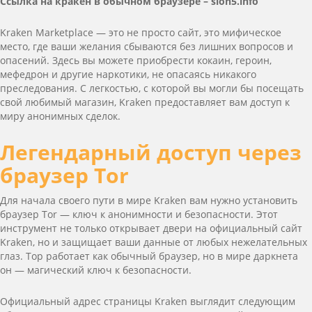
Ссылка на кракен в обычном браузере –
slon5.info
Kra­ken Mar­ket­place — это не просто сайт, это мифическое
место, где ваши желания сбываются без лишних вопросов и
опасений. Здесь вы можете приобрести кокаин, героин,
мефедрон и другие наркотики, не опасаясь никакого
преследования. С легкостью, с которой вы могли бы посещать
свой любимый магазин, Kra­ken предоставляет вам доступ к
миру анонимных сделок.
Легендарный доступ через
браузер Tor
Для начала своего пути в мире Kra­ken вам нужно установить
браузер Tor — ключ к анонимности и безопасности. Этот
инструмент не только открывает двери на официальный сайт
Kra­ken, но и защищает ваши данные от любых нежелательных
глаз. Тор работает как обычный браузер, но в мире даркнета
он — магический ключ к безопасности.
Официальный адрес страницы Kra­ken выглядит следующим