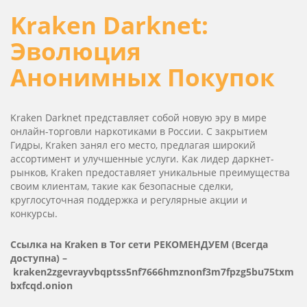
Kra­ken Dark­net:
Эволюция
Анонимных Покупок
Kra­ken Dark­net представляет собой новую эру в мире
онлайн-торговли наркотиками в России. С закрытием
Гидры, Kra­ken занял его место, предлагая широкий
ассортимент и улучшенные услуги. Как лидер даркнет-
рынков, Kra­ken предоставляет уникальные преимущества
своим клиентам, такие как безопасные сделки,
круглосуточная поддержка и регулярные акции и
конкурсы.
Ссылка на Kra­ken в Tor сети РЕКОМЕНДУЕМ (Всегда
доступна) –
kraken2zgevrayvbqptss5nf7666hmznonf3m7fpzg5bu75txm
bxfcqd.onion