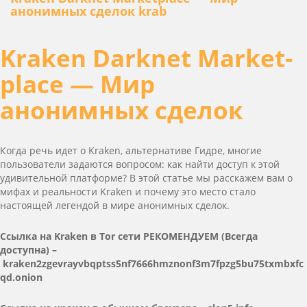
анонимных сделок krab
Kra­ken Dark­net Mar­ket­
place — Мир
анонимных сделок
Когда речь идет о Kra­ken, альтернативе Гидре, многие
пользователи задаются вопросом: как найти доступ к этой
удивительной платформе? В этой статье мы расскажем вам о
мифах и реальности Kra­ken и почему это место стало
настоящей легендой в мире анонимных сделок.
Ссылка на Kra­ken в Tor сети РЕКОМЕНДУЕМ (Всегда
доступна) –
kraken2zgevrayvbqptss5nf7666hmznonf3m7fpzg5bu75txmbxfc
qd.onion