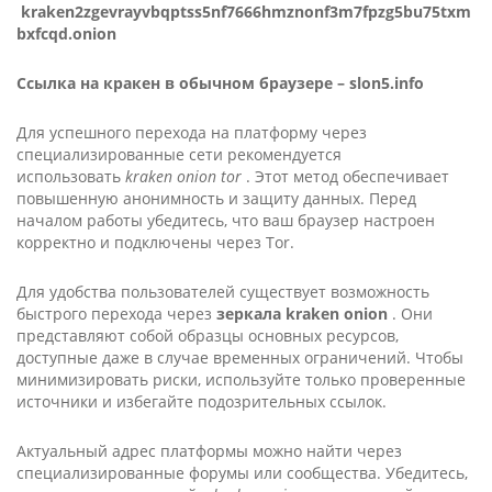
kraken2zgevrayvbqptss5nf7666hmznonf3m7fpzg5bu75txm
bxfcqd.onion
Ссылка на кракен в обычном браузере –
slon5.info
Для успешного перехода на платформу через
специализированные сети рекомендуется
использовать
kra­ken oni­on tor
. Этот метод обеспечивает
повышенную анонимность и защиту данных. Перед
началом работы убедитесь, что ваш браузер настроен
корректно и подключены через Tor.
Для удобства пользователей существует возможность
быстрого перехода через
зеркала kra­ken oni­on
. Они
представляют собой образцы основных ресурсов,
доступные даже в случае временных ограничений. Чтобы
минимизировать риски, используйте только проверенные
источники и избегайте подозрительных ссылок.
Актуальный адрес платформы можно найти через
специализированные форумы или сообщества. Убедитесь,