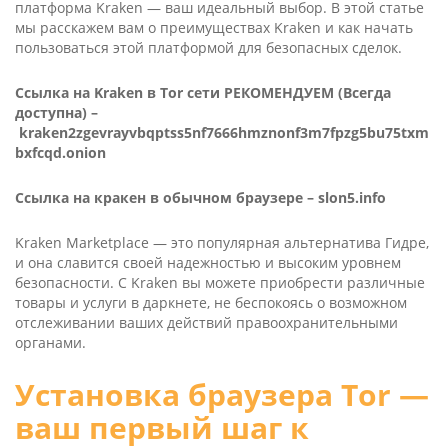
платформа Kra­ken — ваш идеальный выбор. В этой статье
мы расскажем вам о преимуществах Kra­ken и как начать
пользоваться этой платформой для безопасных сделок.
Ссылка на Kra­ken в Tor сети РЕКОМЕНДУЕМ (Всегда
доступна) –
kraken2zgevrayvbqptss5nf7666hmznonf3m7fpzg5bu75txm
bxfcqd.onion
Ссылка на кракен в обычном браузере –
slon5.info
Kra­ken Mar­ket­place — это популярная альтернатива Гидре,
и она славится своей надежностью и высоким уровнем
безопасности. С Kra­ken вы можете приобрести различные
товары и услуги в даркнете, не беспокоясь о возможном
отслеживании ваших действий правоохранительными
органами.
Установка браузера Tor —
ваш первый шаг к