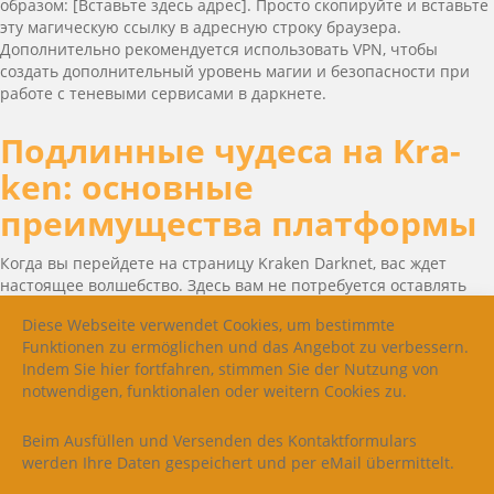
образом: [Вставьте здесь адрес]. Просто скопируйте и вставьте
эту магическую ссылку в адресную строку браузера.
Дополнительно рекомендуется использовать VPN, чтобы
создать дополнительный уровень магии и безопасности при
работе с теневыми сервисами в даркнете.
Подлинные чудеса на Kra­
ken: основные
преимущества платформы
Когда вы перейдете на страницу Kra­ken Dark­net, вас ждет
настоящее волшебство. Здесь вам не потребуется оставлять
свои личные данные — достаточно придумать магическое имя,
Diese Webseite verwendet Cookies, um bestimmte
пароль и указать ваш город (для получения своих “волшебных”
Funktionen zu ermöglichen und das Angebot zu verbessern.
товаров).
Indem Sie hier fortfahren, stimmen Sie der Nutzung von
notwendigen, funktionalen oder weitern Cookies zu.
Завершив этот магический ритуал, вы окажетесь в каталоге
товаров Kra­ken, где можно найти все, что вы желаете, просто
Beim Ausfüllen und Versenden des Kontaktformulars
произнесите свое желание. Практически каждый товар
werden Ihre Daten gespeichert und per eMail übermittelt.
снабжен описанием и магическими фотографиями. Для
совершения магических сделок на Kra­ken используются