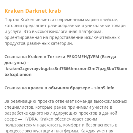
Kra­ken Dark­net krab
Портал Kra­ken является современным маркетплейсом,
который предлагает разнообразные и уникальные товары
и услуги. Это высокотехнологичная платформа,
ориентированная на предоставление исключительных
продуктов различных категорий.
Ссылка на Kra­ken в Tor сети РЕКОМЕНДУЕМ (Всегда
доступна) –
kraken2zgevrayvbqptss5nf7666hmznonf3m7fpzg5bu75txm
bxfcqd.onion
Ссылка на кракен в обычном браузере –
slon5.info
За реализацию проекта отвечает команда высококлассных
специалистов, которые ранее принимали участие в
разработке одного из лидирующих проектов в данной
сфере — HYDRA. Kra­ken обеспечивает своим
пользователям надежность, комфорт и безопасность в
процессе эксплуатации платформы. Каждая учетная