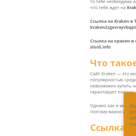
то тебе необходима 
что тебя ждет на
Kra­
Ссылка на Kra­ken в
kraken2zgevrayvbqp
Ссылка на кракен в
slon5.info
Что тако
Сайт Kra­ken — это 
популярностью среди
невозможно купить н
гарантирует полную 
Однако, как и многие
Di
поэтому важно иметь
er
st
Coo
Ссылка К