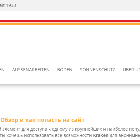
eit 1933
TEN
AUSSEN­AR­BEI­TEN
BODEN
SON­NEN­SCHUTZ
ÜBER U
Обзор и как попасть на сайт
 элемент для доступа к одному из крупнейших и наиболее попу
 ты хочешь использовать все возможности
Kra­ken
для анонимны