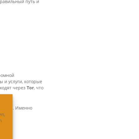
 правильный путь и
громной
 и услуги, которые
ходят через
Tor
, что
зменён. Именно
en,
лейсу.
n
?