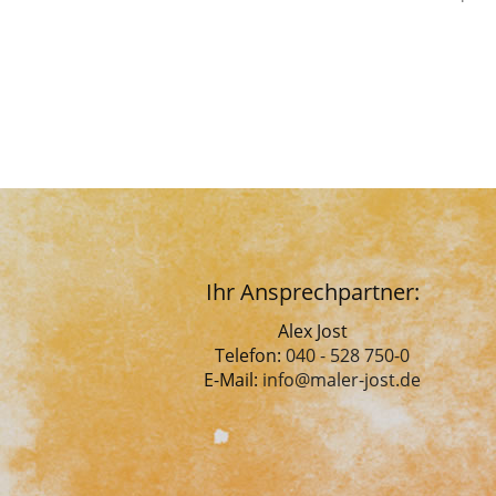
Ihr Ansprechpartner:
Alex Jost
Telefon:
040 - 528 750-0
E-Mail:
info@maler-jost.de