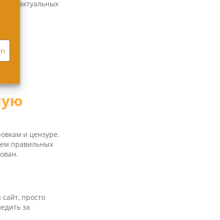
 таких актуальных
en
.
en
.
.
ную
овкам и цензуре.
ием правильных
ован.
 сайт, просто
ледить за