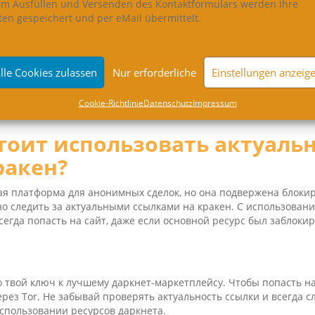
im Ausfüllen und Versenden des Kontaktformulars werden Ihre
сть на
Kra­ken
, тебе нужно перейти по рабочей
ссылке
. Одна из
ten gespeichert und per eMail übermittelt.
нная ссылка, которая ведет на официальную версию сайта
Kra­k
т, следуй этим шагам:
lle Cookies zulassen
Nur erforderliche
Einstellungen anzeig
or Brow­ser
— без этого браузера попасть в даркнет невозможно
ерез Tor.
Coo­kie-Richt­li­nie
Daten­schutz
Impres­sum
ачни использовать возможности сайта для покупок или продаж
тоит использовать актуаль
ракен
?
я платформа для анонимных сделок, но она подвержена блокир
о следить за актуальными ссылками на кракен. С использован
егда попасть на сайт, даже если основной ресурс был заблокир
 твой ключ к лучшему даркнет-маркетплейсу. Чтобы попасть на
рез Tor. Не забывай проверять актуальность ссылки и всегда с
спользовании ресурсов даркнета.