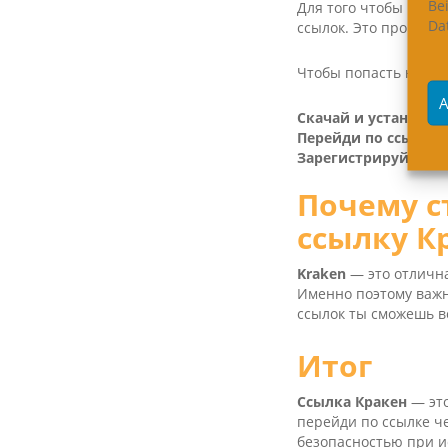
Be
Для того чтобы попа
Da
ссылок. Это провере
Чтобы попасть на сай
A
Скачай и установи T
Перейди по ссылке
ч
Зарегистрируйся
и н
Почему с
ссылку К
Kra­ken
— это отлична
Именно поэтому важн
ссылок ты сможешь вс
Итог
Ссылка Кракен
— это
перейди по ссылке че
безопасностью при и