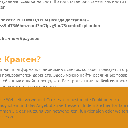
актуальная
ссылка
на сайт. В этой статье расскажем, как найти
ken
.
 Tor сети РЕКОМЕНДУЕМ (Всегда доступна) –
tss5nf7666hmznonf3m7fpzg5bu75txmbxfcqd.onion
 обычном браузере –
е Кракен?
мощная платформа для анонимных сделок, которая пользуется о
 пользователей даркнета. Здесь можно найти различные товары
а обычных онлайн-площадках. Все транзакции на
Kra­ken
проис
анонимность и безопасность.
 другие даркнет сайты,
ese Webseite verwendet Cookies, um bestimmte Funktionen zu
Kra­ken
может быть заблокирован или и
 актуальную
möglichen und das Angebot zu verbessern. Indem Sie hier fortfahr
ссылку
, чтобы не потерять доступ к этому маркетп
immen Sie der Nutzung von notwendigen, funktionalen oder weiter
kies zu.
ракен
— как попасть на сайт