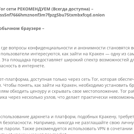
 Tor сети РЕКОМЕНДУЕМ (Всегда доступна) –
tss5nf7666hmznonf3m7fpzg5bu75txmbxfcqd.onion
 обычном браузере –
 где вопросы конфиденциальности и анонимности становятся в
 пользователи интересуются, как зайти на Кракен — одну из с
. Эта площадка предоставляет широкий спектр возможностей для
пасность в интернете.
т-платформа, доступная только через сеть Tor, которая обесп
 Чтобы понять, как зайти на Кракен, необходимо установить бр
елям обходить цензуру и скрывать свое местоположение. Tor р
ка через несколько узлов, что делает практически невозможны
использование даркнета и платформ, подобных Кракену, требуе
 безопасности. Например, никогда не разглашайте свою лич
е пароли. Также рекомендуется использовать VPN в сочетании с