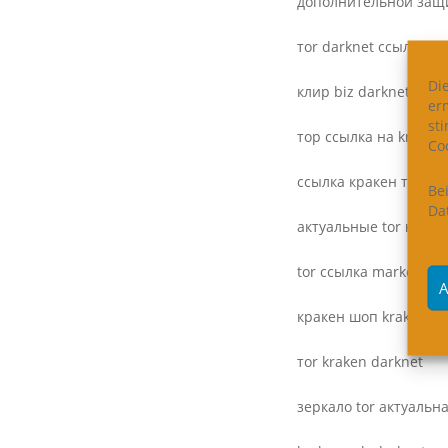
дополнительной защи
тоr dark­net ссылки с
Di
клир biz dark­net kra
er
st
тор ссылка на kra­ken
Coo
ссылка кракен точка o
Be
Da
актуальные tor кракен
tor ссылка mar­ket kra
A
кракен шоп kra­kenon­
тоr kra­ken darknet
зеркало tor актуальн