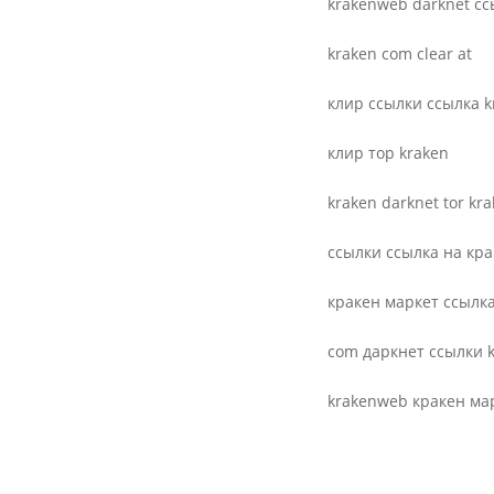
kra­ken­web dark­net с
kra­ken com clear at
клир ссылки ссылка k
клир тор kraken
kra­ken dark­net tor kr
ссылки ссылка на кра
кракен маркет ссылка
com даркнет ссылки 
kra­ken­web кракен ма