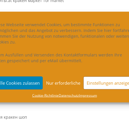
ты.at кракен маркет тоr market
сылка kraken
ese Webseite verwendet Cookies, um bestimmte Funktionen zu
kenonion
möglichen und das Angebot zu verbessern. Indem Sie hier fortfahr
immen Sie der Nutzung von notwendigen, funktionalen oder weiter
 ссылка на кракен зеркало
kies zu.
ni­on kraken
im Ausfüllen und Versenden des Kontaktformulars werden Ihre
ten gespeichert und per eMail übermittelt.
 kra­ken darknet
­ken darknet
lle Cookies zulassen
Nur erforderliche
Einstellungen anzeig
i­on com
Coo­kie-Richt­li­nie
Daten­schutz
Impres­sum
ая кракен шоп