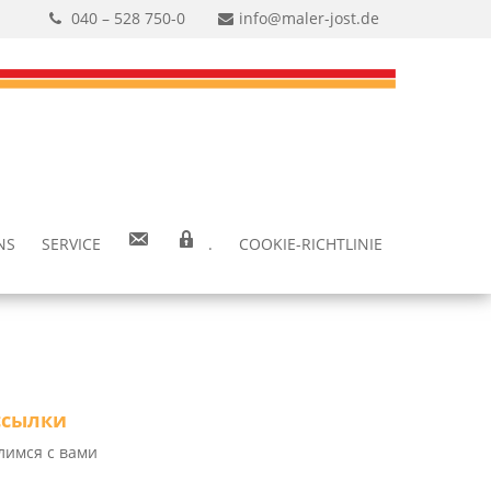
040 – 528 750-0
info@maler-jost.de
NS
SER­VICE
.
COO­KIE-RICH­T­­LI­­NIE
ссылки
лимся с вами