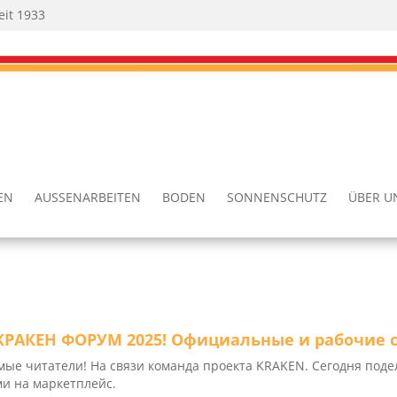
eit 1933
TEN
AUSSEN­AR­BEI­TEN
BODEN
SON­NEN­SCHUTZ
ÜBER U
 КРАКЕН ФОРУМ 2025! Официальные и рабочие 
мые читатели! На связи команда проекта KRAKEN. Сегодня поде
и на маркетплейс.