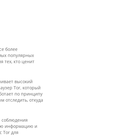
се более
амых популярных
 тех, кто ценит
ечивает высокий
аузер Tor, который
аботает по принципу
м отследить, откуда
т соблюдения
ную информацию и
 Tor для