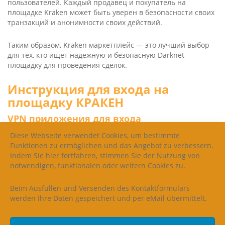
пользователей. Каждый продавец и покупатель на
площадке Kra­ken может быть уверен в безопасности своих
транзакций и анонимности своих действий.
Таким образом, Kra­ken маркетплейс — это лучший выбор
для тех, кто ищет надежную и безопасную Dark­net
площадку для проведения сделок.
Инструкция для входа на
площадку КРАКЕН
VPN приложения для входа
Осуществите безопасный вход на Кракен площадку с
Diese Webseite verwendet Cookies, um bestimmte
помощью наших рекомендуемых VPN-приложений.
Funktionen zu ermöglichen und das Angebot zu verbessern.
Защитите свои данные и обеспечьте конфиденциальность
Indem Sie hier fortfahren, stimmen Sie der Nutzung von
вашего онлайн-присутствия с помощью наших надежных
notwendigen, funktionalen oder weitern Cookies zu.
VPN-решений.
Beim Ausfüllen und Versenden des Kontaktformulars
ДЛЯ КОМПЬЮТЕРА:
werden Ihre Daten gespeichert und per eMail übermittelt.
• Скачать
RISEUP VPN
.