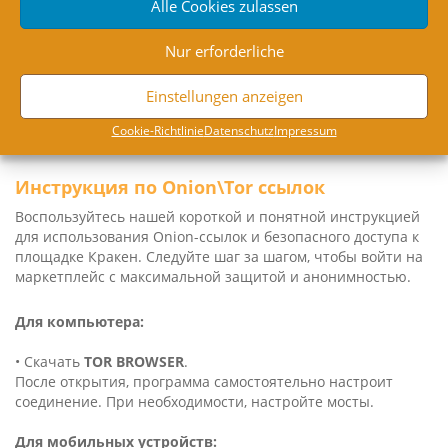
Установить. Запустить программу и подождать, пока
Alle Cookies zulassen
настроится соединение.
Nur erforderliche
Для мобильных устройств:
Einstellungen anzeigen
• Скачать VPN —
IPHONE
|
ANDROID
После окончания установки, запустить приложение и
Coo­kie-Richt­li­nie
Daten­schutz
Impres­sum
установить соединение.
Инструкция по Onion\Tor ссылок
Воспользуйтесь нашей короткой и понятной инструкцией
для использования Oni­on-ссылок и безопасного доступа к
площадке Кракен. Следуйте шаг за шагом, чтобы войти на
маркетплейс с максимальной защитой и анонимностью.
Для компьютера:
• Скачать
TOR BROWSER
.
После открытия, программа самостоятельно настроит
соединение. При необходимости, настройте мосты.
Для мобильных устройств: