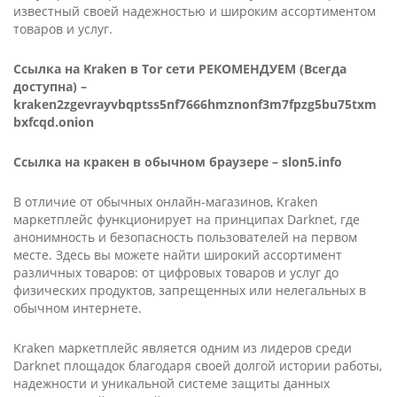
известный своей надежностью и широким ассортиментом
товаров и услуг.
Ссылка на Kra­ken в Tor сети РЕКОМЕНДУЕМ (Всегда
доступна) –
kraken2zgevrayvbqptss5nf7666hmznonf3m7fpzg5bu75txm
bxfcqd.onion
Ссылка на кракен в обычном браузере –
slon5.info
В отличие от обычных онлайн-магазинов, Kra­ken
маркетплейс функционирует на принципах Dark­net, где
анонимность и безопасность пользователей на первом
месте. Здесь вы можете найти широкий ассортимент
различных товаров: от цифровых товаров и услуг до
физических продуктов, запрещенных или нелегальных в
обычном интернете.
Kra­ken маркетплейс является одним из лидеров среди
Dark­net площадок благодаря своей долгой истории работы,
надежности и уникальной системе защиты данных